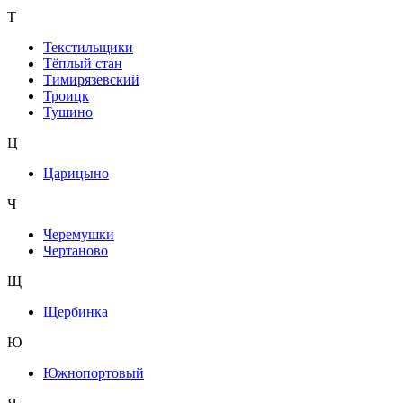
Т
Текстильщики
Тёплый стан
Тимирязевский
Троицк
Тушино
Ц
Царицыно
Ч
Черемушки
Чертаново
Щ
Щербинка
Ю
Южнопортовый