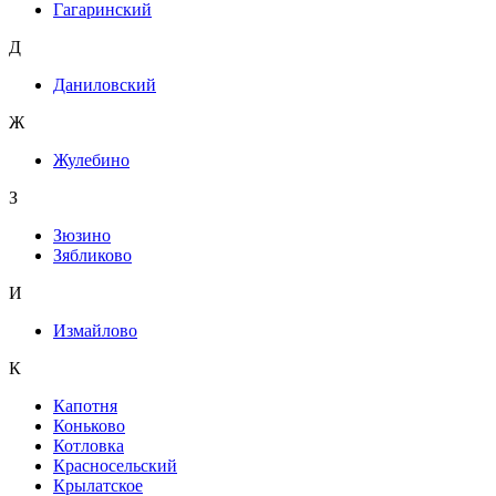
Гагаринский
Д
Даниловский
Ж
Жулебино
З
Зюзино
Зябликово
И
Измайлово
К
Капотня
Коньково
Котловка
Красносельский
Крылатское