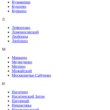
Кузьминки
Кунцево
Куркино
Л
Лефортово
Ломоносовский
Люберцы
Люблино
М
Марьино
Медведково
Митино
Можайский
Москворечье-Сабурово
Н
Нагатино
Нагатинский Затон
Нагорный
Некрасовка
Нижегородский