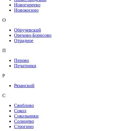
Новогиреево
Новокосино
О
Обручевский
Орехово-Борисово
Отрадное
П
Перово
Печатники
Р
Рязанский
С
Свиблово
Сокол
Сокольники
Солнцево
Строгино