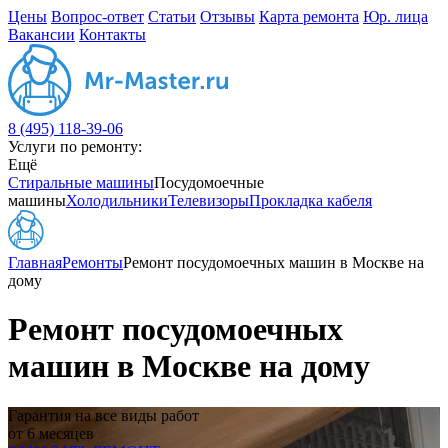
Цены
Вопрос-ответ
Статьи
Отзывы
Карта ремонта
Юр. лица
Вакансии
Контакты
8 (495) 118-39-06
Услуги по ремонту:
Ещё
Стиральные машины
Посудомоечные
машины
Холодильники
Телевизоры
Прокладка кабеля
Главная
Ремонты
Ремонт посудомоечных машин в Москве на
дому
Ремонт посудомоечных
машин в Москве на дому
Гарантия на все виды работ
от 6 месяцев