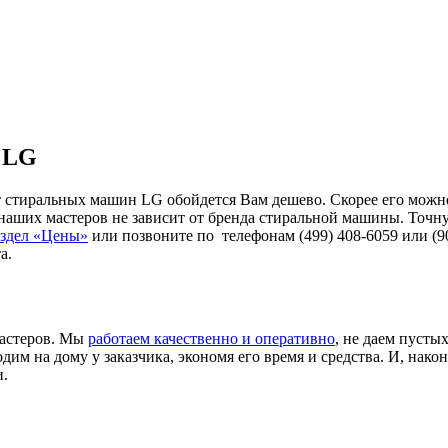
 LG
т стиральных машин LG обойдется Вам дешево. Скорее его можно
 наших мастеров не зависит от бренда стиральной машины. Точну
аздел «Цены»
или позвоните по телефонам (499) 408-6059 или (90
а.
мастеров. Мы
работаем качественно и оперативно
, не даем пусты
м на дому у заказчика, экономя его время и средства. И, након
и.