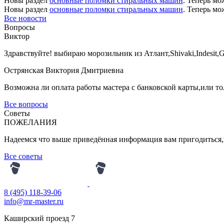
Новы раздел
основные поломки стиральных машин
. Теперь м
Новы раздел
основные поломки стиральных машин
. Теперь м
Все новости
Вопросы
Виктор
Здравствуйте! выбираю морозильник из Атлант,Shivaki,Indesit,
Острянская Виктория Дмитриевна
Возможна ли оплата работы мастера с банковской карты,или т
Все вопросы
Советы
ПОЖЕЛАНИЯ
Надеемся что выше приведённая информация вам пригодиться,и
Все советы
8 (495) 118-39-06
info@mr-master.ru
Каширский проезд 7