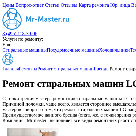
Цены
Вопрос-ответ
Статьи
Отзывы
Карта ремонта
Юр. лица
В
8 (495) 118-39-06
Услуги по ремонту:
Ещё
Стиральные машины
Посудомоечные машины
Холодильники
Те
Главная
Ремонты
Ремонт стиральных машин
Бренды
Ремонт сти
Ремонт стиральных машин L
С точки зрения мастера ремонтника стиральные машины LG сч
Причиной поломки, чаще всего, является стороннее вмешатель
мастеров говорит о том, что ремонт стиральных машин LG чащ
Преимуществом же данного бренда (опять же, с точки зрения 
Компания "Mr-master" выполняет все виды ремонтных работ ст