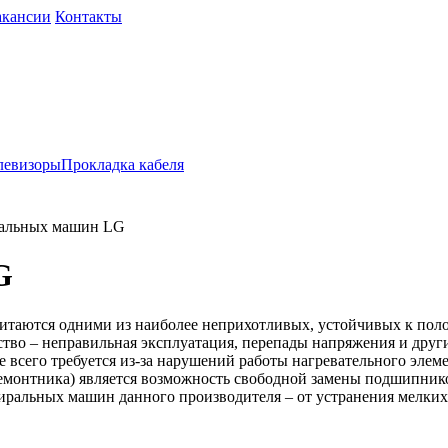
акансии
Контакты
левизоры
Прокладка кабеля
ральных машин LG
G
итаются одними из наиболее неприхотливых, устойчивых к поло
ство – неправильная эксплуатация, перепады напряжения и дру
е всего требуется из-за нарушений работы нагревательного эле
ремонтника) является возможность свободной замены подшипнико
иральных машин данного производителя – от устранения мелких