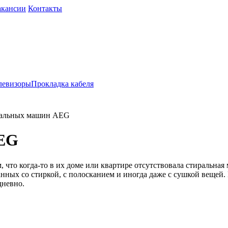
акансии
Контакты
левизоры
Прокладка кабеля
ральных машин AEG
AEG
что когда-то в их доме или квартире отсутствовала стиральная м
анных со стиркой, с полосканием и иногда даже с сушкой вещей.
дневно.