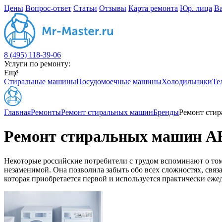
Цены
Вопрос-ответ
Статьи
Отзывы
Карта ремонта
Юр. лица
В
8 (495) 118-39-06
Услуги по ремонту:
Ещё
Стиральные машины
Посудомоечные машины
Холодильники
Те
Главная
Ремонты
Ремонт стиральных машин
Бренды
Ремонт сти
Ремонт стиральных машин 
Некоторые российские потребители с трудом вспоминают о том, 
незаменимой. Она позволила забыть обо всех сложностях, связ
которая приобретается первой и используется практически еже