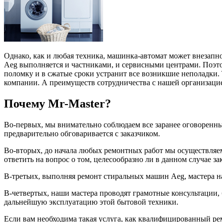
Однако, как и любая техника, машинка-автомат может внезапно
Aeg выполняется и частниками, и сервисными центрами. Поэ
поломку и в сжатые сроки устранит все возникшие неполадки
компании. А преимуществ сотрудничества с нашей организацие
Почему Mr-Master?
Во-первых, мы внимательно соблюдаем все заранее оговоренн
предварительно обговаривается с заказчиком.
Во-вторых, до начала любых ремонтных работ мы осуществляем
ответить на вопрос о том, целесообразно ли в данном случае з
В-третьих, выполняя ремонт стиральных машин Aeg, мастера 
В-четвертых, наши мастера проводят грамотные консультации, 
дальнейшую эксплуатацию этой бытовой техники.
Если вам необходима такая услуга, как квалифицированный ре