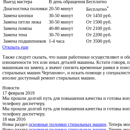
Выезд мастера
В день обращения
Бесплатно
*
Диагностика поломки
20-50 минут
Бесплатно
Замена кнопки
30-50 минут
От 1450 руб.
Замена петли люка
30-50 минут
От 1500 руб.
Замена помпы
40-80 минут
От 2100 руб.
Замена тена
30-70 минут
От 2200 руб.
Замена подшипников
1-4 часа
От 3500 руб.
Открыть еще
Также следует сказать, что наши работники осуществляют и 
изношенности тех или иных деталей машины. Кстати говоря,
машинкам на замену, а значит снизить временные рамки в поис
стиральных машин Чертаново», и искать помощи у специалист
вполне доступный ремонт стиральных машин.
Новости
17 февраля 2019
Мы прошли долгий путь для повышения качества и готовы вопло
телефону диспетчеру.
Мы прошли долгий путь для повышения качества и готовы вопло
телефону диспетчеру.
18 мая 2016
Новы раздел
основные поломки стиральных машин
. Теперь м
Новы раздел
основные поломки стиральных машин
. Теперь м