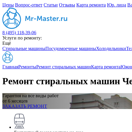
Цены
Вопрос-ответ
Статьи
Отзывы
Карта ремонта
Юр. лица
В
8 (495) 118-39-06
Услуги по ремонту:
Ещё
Стиральные машины
Посудомоечные машины
Холодильники
Те
Главная
Ремонты
Ремонт стиральных машин
Карта ремонта
Южны
Ремонт стиральных машин Ч
Гарантия на все виды работ
от 6 месяцев
ЗАКАЗАТЬ РЕМОНТ