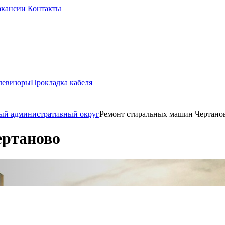
акансии
Контакты
левизоры
Прокладка кабеля
й административный округ
Ремонт стиральных машин Чертано
ертаново