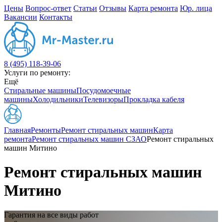
Цены
Вопрос-ответ
Статьи
Отзывы
Карта ремонта
Юр. лица
Вакансии
Контакты
8 (495) 118-39-06
Услуги по ремонту:
Ещё
Стиральные машины
Посудомоечные
машины
Холодильники
Телевизоры
Прокладка кабеля
Главная
Ремонты
Ремонт стиральных машин
Карта
ремонта
Ремонт стиральных машин СЗАО
Ремонт стиральных
машин Митино
Ремонт стиральных машин
Митино
Гарантия на все виды работ