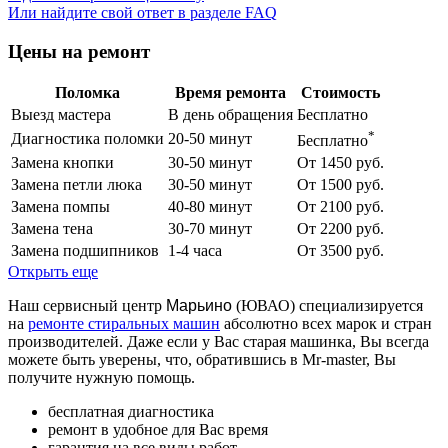
Или найдите свой ответ в разделе FAQ
Цены на ремонт
Поломка
Время ремонта
Стоимость
Выезд мастера
В день обращения
Бесплатно
*
Диагностика поломки
20-50 минут
Бесплатно
Замена кнопки
30-50 минут
От 1450 руб.
Замена петли люка
30-50 минут
От 1500 руб.
Замена помпы
40-80 минут
От 2100 руб.
Замена тена
30-70 минут
От 2200 руб.
Замена подшипников
1-4 часа
От 3500 руб.
Открыть еще
Наш сервисный центр
Марьино
(ЮВАО) специализируется
на
ремонте стиральных машин
абсолютно всех марок и стран
производителей. Даже если у Вас старая машинка, Вы всегда
можете быть уверены, что, обратившись в Mr-master, Вы
получите нужную помощь.
бесплатная диагностика
ремонт в удобное для Вас время
гарантия на все виды работ