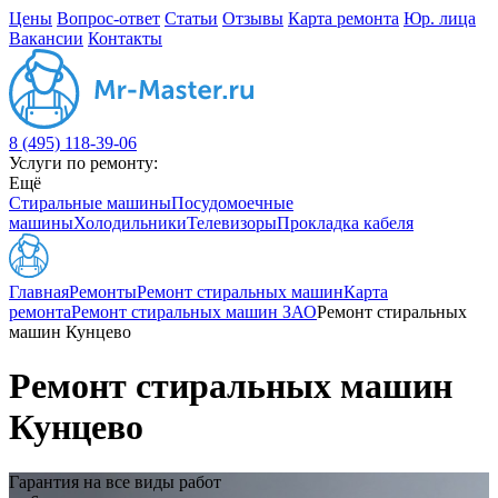
Цены
Вопрос-ответ
Статьи
Отзывы
Карта ремонта
Юр. лица
Вакансии
Контакты
8 (495) 118-39-06
Услуги по ремонту:
Ещё
Стиральные машины
Посудомоечные
машины
Холодильники
Телевизоры
Прокладка кабеля
Главная
Ремонты
Ремонт стиральных машин
Карта
ремонта
Ремонт стиральных машин ЗАО
Ремонт стиральных
машин Кунцево
Ремонт стиральных машин
Кунцево
Гарантия на все виды работ