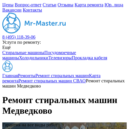
Цены
Вопрос-ответ
Статьи
Отзывы
Карта ремонта
Юр. лица
Вакансии
Контакты
8 (495) 118-39-06
Услуги по ремонту:
Ещё
Стиральные машины
Посудомоечные
машины
Холодильники
Телевизоры
Прокладка кабеля
Главная
Ремонты
Ремонт стиральных машин
Карта
ремонта
Ремонт стиральных машин СВАО
Ремонт стиральных
машин Медведково
Ремонт стиральных машин
Медведково
Гарантия на все виды работ