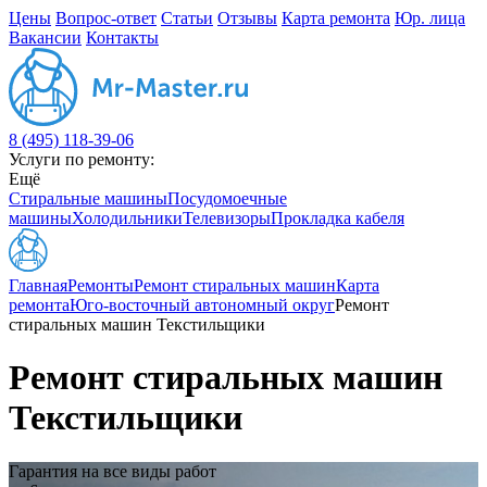
Цены
Вопрос-ответ
Статьи
Отзывы
Карта ремонта
Юр. лица
Вакансии
Контакты
8 (495) 118-39-06
Услуги по ремонту:
Ещё
Стиральные машины
Посудомоечные
машины
Холодильники
Телевизоры
Прокладка кабеля
Главная
Ремонты
Ремонт стиральных машин
Карта
ремонта
Юго-восточный автономный округ
Ремонт
стиральных машин Текстильщики
Ремонт стиральных машин
Текстильщики
Гарантия на все виды работ