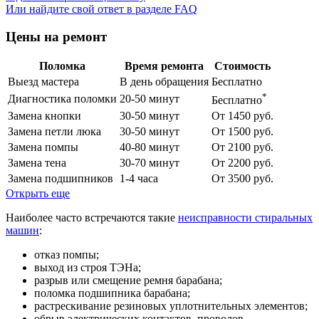
Или найдите свой ответ в разделе FAQ
Цены на ремонт
Поломка
Время ремонта
Стоимость
Выезд мастера
В день обращения
Бесплатно
*
Диагностика поломки
20-50 минут
Бесплатно
Замена кнопки
30-50 минут
От 1450 руб.
Замена петли люка
30-50 минут
От 1500 руб.
Замена помпы
40-80 минут
От 2100 руб.
Замена тена
30-70 минут
От 2200 руб.
Замена подшипников
1-4 часа
От 3500 руб.
Открыть еще
Наиболее часто встречаются такие
неисправности стиральных
машин
:
отказ помпы;
выход из строя ТЭНа;
разрыв или смещение ремня барабана;
поломка подшипника барабана;
растрескивание резиновых уплотнительных элементов;
обрыв электрических контактов, проводов.