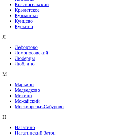
Красносельский
Крылатское
Кузьминки
Кунцево
Куркино
Л
Лефортово
Ломоносовский
Люберцы
Люблино
М
Марьино
Медведково
Митино
Можайский
Москворечье-Сабурово
Н
Нагатино
Нагатинский Затон