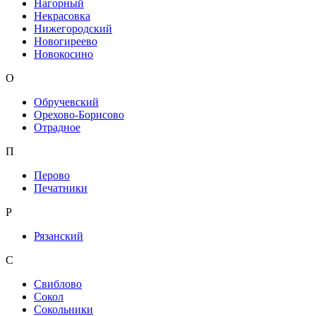
Нагорный
Некрасовка
Нижегородский
Новогиреево
Новокосино
О
Обручевский
Орехово-Борисово
Отрадное
П
Перово
Печатники
Р
Рязанский
С
Свиблово
Сокол
Сокольники