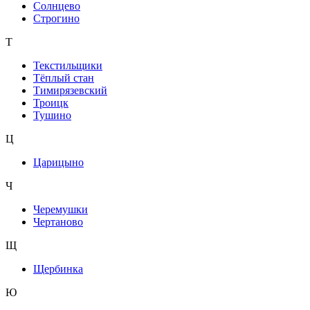
Солнцево
Строгино
Т
Текстильщики
Тёплый стан
Тимирязевский
Троицк
Тушино
Ц
Царицыно
Ч
Черемушки
Чертаново
Щ
Щербинка
Ю