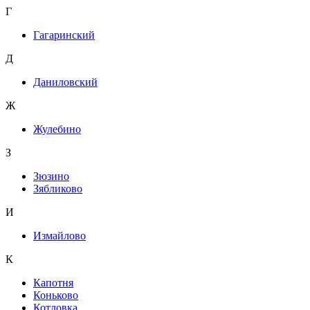
Г
Гагаринский
Д
Даниловский
Ж
Жулебино
З
Зюзино
Зябликово
И
Измайлово
К
Капотня
Коньково
Котловка